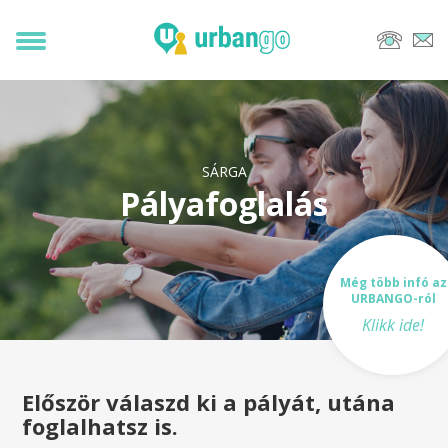
SÁRGA
Pályafoglalás
Még több infó az
URBANGO-ról
Klikk ide!
Először válaszd ki a pályát, utána
foglalhatsz is.